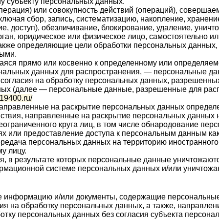
у субъекту персональных данных.
перация) или совокупность действий (операций), совершае
лючая сбор, запись, систематизацию, накопление, хранение
е, доступ), обезличивание, блокирование, удаление, унич
ган, юридическое или физическое лицо, самостоятельно ил
акже определяющие цели обработки персональных данных,
ными.
аяся прямо или косвенно к определенному или определяе
альных данных для распространения, — персональные данн
 согласия на обработку персональных данных, разрешенны
ных (далее — персональные данные, разрешенные для рас
819400.ru/
направленные на раскрытие персональных данных определе
ствия, направленные на раскрытие персональных данных 
ограниченного круга лиц, в том числе обнародование пер
х или предоставление доступа к персональным данным ка
редача персональных данных на территорию иностранного г
у лицу.
я, в результате которых персональные данные уничтожают
рмационной системе персональных данных и/или уничтожа
ые информацию и/или документы, содержащие персональны
ия на обработку персональных данных, а также, направле
тку персональных данных без согласия субъекта персонал