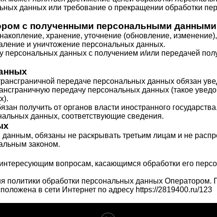
льных данных или требование о прекращении обработки пе
тором с полученными персональными данными
 накопление, хранение, уточнение (обновление, изменение)
даление и уничтожение персональных данных.
ку персональных данных с получением и/или передачей п
данных
 трансграничной передаче персональных данных обязан ув
ансграничную передачу персональных данных (такое уведо
х).
язан получить от органов власти иностранного государств
нальных данных, соответствующие сведения.
ых
 данным, обязаны не раскрывать третьим лицам и не распр
альным законом.
о интересующим вопросам, касающимся обработки его перс
я политики обработки персональных данных Оператором. П
сположена в сети Интернет по адресу
https://2819400.ru/123