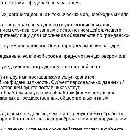
оответствии с федеральным законом.
ых, организационных и технических мер, необходимых для
уп к персональным данным неуполномоченных лиц.
чением случаев, связанных с исполнением действующего
третьему лицу для исполнения обязательств по гражданско-
но, путем направления Оператору уведомление на адрес
е данные, если иной срок не предусмотрен договором или
у уведомление посредством электронной почты
зи и другими поставщиками услуг, хранится
й конфиденциальности. Субъект персональных данных и/
настоящем пункте поставщиков услуг.
 обработку или условия обработки (кроме получения
 данных в государственных, общественных и иных
 данных, не дольше, чем этого требуют цели обработки
ороной которого, выгодоприобретателем или поручителем
х данных, истечение срока действия согласия субъекта