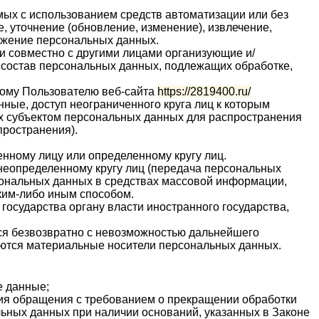
мых с использованием средств автоматизации или без
, уточнение (обновление, изменение), извлечение,
тожение персональных данных.
и совместно с другими лицами организующие и/
 состав персональных данных, подлежащих обработке,
мому Пользователю веб-сайта
https://2819400.ru/
ые, доступ неограниченного круга лиц к которым
х субъектом персональных данных для распространения
пространения).
нному лицу или определенному кругу лиц.
неопределенному кругу лиц (передача персональных
сональных данных в средствах массовой информации,
ким-либо иным способом.
осударства органу власти иностранного государства,
ся безвозвратно с невозможностью дальнейшего
ются материальные носители персональных данных.
е данные;
ния обращения с требованием о прекращении обработки
ьных данных при наличии оснований, указанных в Законе