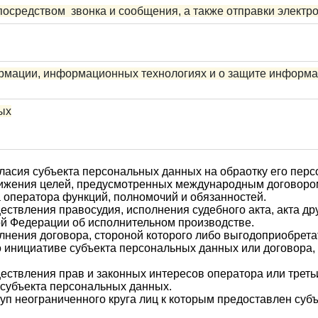
посредством
звонка и сообщения, а также отправки электр
мации, информационных технологиях и о защите информац
ых
гласия субъекта персональных данных на обраотку его пер
тижения целей, предусмотренных международным договоро
 оператора функций, полномочий и обязанностей.
ствления правосудия, исполнения судебного акта, акта др
ой Федерации об исполнительном производстве.
лнения договора, стороной которого либо выгодоприобрета
о инициативе субъекта персональных данных или договора,
ествления прав и законных интересов оператора или трет
 субъекта персональных данных.
уп неограниченного круга лиц к которым предоставлен суб