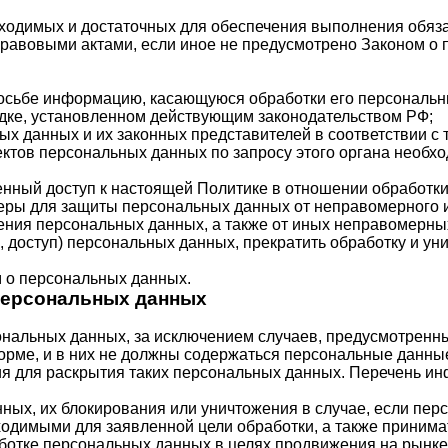
обходимых и достаточных для обеспечения выполнения обя
правовыми актами, если иное не предусмотрено Законом 
росьбе информацию, касающуюся обработки его персональн
дке, установленном действующим законодательством РФ;
ых данных и их законных представителей в соответствии с
ктов персональных данных по запросу этого органа необх
енный доступ к настоящей Политике в отношении обработк
ры для защиты персональных данных от неправомерного ил
ения персональных данных, а также от иных неправомерны
 доступ) персональных данных, прекратить обработку и ун
 о персональных данных.
 персональных данных
ональных данных, за исключением случаев, предусмотрен
рме, и в них не должны содержаться персональные данные
ия для раскрытия таких персональных данных. Перечень и
нных, их блокирования или уничтожения в случае, если п
одимыми для заявленной цели обработки, а также принима
отке персональных данных в целях продвижения на рынке т