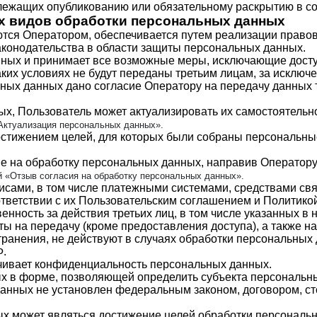
длежащих опубликованию или обязательному раскрытию в с
гих видов обработки персональных данных
тся Оператором, обеспечивается путем реализации правов
конодательства в области защиты персональных данных.
анных и принимает все возможные меры, исключающие дост
аких условиях не будут переданы третьим лицам, за исклю
ьных данных дано согласие Оператору на передачу данных 
ных, Пользователь может актуализировать их самостоятель
ктуализация персональных данных».
остижением целей, для которых были собраны персональны
ие на обработку персональных данных, направив Оператор
й «Отзыв согласия на обработку персональных данных».
исами, в том числе платежными системами, средствами свя
тветствии с их Пользовательским соглашением и Политико
енность за действия третьих лиц, в том числе указанных в 
ы на передачу (кроме предоставления доступа), а также на
ранения, не действуют в случаях обработки персональных
Ф.
ечивает конфиденциальность персональных данных.
х в форме, позволяющей определить субъекта персональных
анных не установлен федеральным законом, договором, ст
х может являться достижение целей обработки персональны